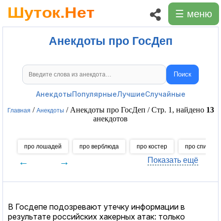
☰ меню
Анекдоты про ГосДеп
Поиск
Поиск анекдотов
Анекдоты
Популярные
Лучшие
Случайные
/
/ Анекдоты про ГосДеп / Стр. 1, найдено
13
Главная
Анекдоты
анекдотов
про лошадей
про верблюда
про костер
про спички
←
→
Показать ещё
В Госдепе подозревают утечку информации в
результате российских хакерных атак: только