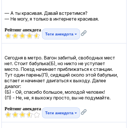
— А ты красивая. Давай встретимся?
— Не могу, я только в интернете красивая.
Рейтинг анекдота
Теги анекдота
Сегодня в метро. Вагон забитый, свободных мест
нет. Стоит бабулька(Б), но никто не уступает
место. Поезд начинает приближаться к станции.
Тут один парень(П), сидящий около этой бабульки,
встает и начинает двигаться к выходу. Далее
диалог:
(Б) - Ой, спасибо большое, молодой человек!
(П) - Не, не, я выхожу просто, вы не подумайте.
Рейтинг анекдота
Теги анекдота