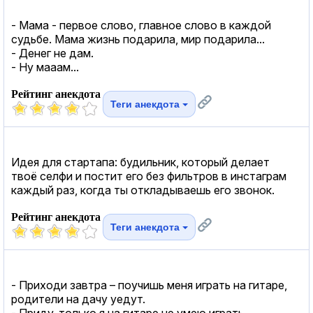
- Мама - первое слово, главное слово в каждой
судьбе. Мама жизнь подарила, мир подарила...
- Денег не дам.
- Ну мааам...
Рейтинг анекдота
Теги анекдота
Идея для стартапа: будильник, который делает
твоё селфи и постит его без фильтров в инстаграм
каждый раз, когда ты откладываешь его звонок.
Рейтинг анекдота
Теги анекдота
- Приходи завтра – поучишь меня играть на гитаре,
родители на дачу уедут.
- Приду, только я на гитаре не умею играть.