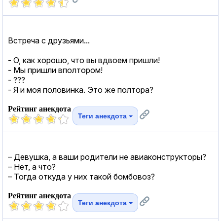
Встреча с друзьями...
- О, как хорошо, что вы вдвоем пришли!
- Мы пришли вполтором!
- ???
- Я и моя половинка. Это же полтора?
Рейтинг анекдота
Теги анекдота
– Девушка, а ваши родители не авиаконструкторы?
– Нет, а что?
– Тогда откуда у них такой бомбовоз?
Рейтинг анекдота
Теги анекдота