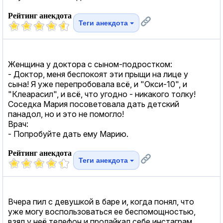
Рейтинг анекдота
Теги анекдота
Женщина у доктора с сыном-подростком:
- Доктор, меня беспокоят эти прыщи на лице у
сына! Я уже перепробовала всё, и "Окси-10", и
"Клеарасил", и всё, что угодно - никакого толку!
Соседка Мария посоветовала дать детский
панадол, но и это не помогло!
Врач:
- Попробуйте дать ему Марию.
Рейтинг анекдота
Теги анекдота
Вчера пил с девушкой в баре и, когда понял, что
уже могу воспользоваться ее беспомощностью,
взял у неё телефон и пролайкал себе инстаграм.