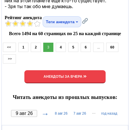
них на этой планете еще кто-то существует.
- Зря ты так обо мне думаешь.
Рейтинг анекдота
Теги анекдота
Всего 1494 на 60 страницах по 25 на каждой странице
<<
1
2
3
4
5
6
...
60
>>
АНЕКДОТЫ ЗА ВЧЕРА
Читать анекдоты из прошлых выпусков:
→
···
8 авг 26
7 авг 26
год назад