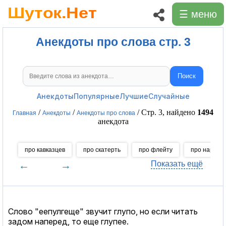
☰ меню
Анекдоты про слова стр. 3
Поиск
Поиск анекдотов
Анекдоты
Популярные
Лучшие
Случайные
/
/
/ Стр. 3, найдено
1494
Главная
Анекдоты
Анекдоты про слова
анекдота
про кавказцев
про скатерть
про флейту
про народ
←
→
Показать ещё
Слово "еепулгеще" звучит глупо, но если читать
задом наперед, то еще глупее.