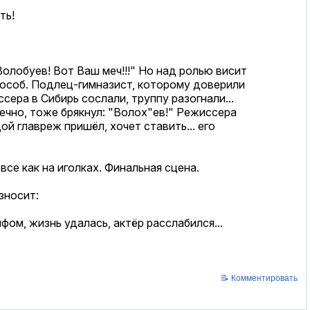
ть!
Волобуев! Вот Ваш меч!!!" Но над ролью висит
 особ. Подлец-гимназист, которому доверили
ссера в Сибирь сослали, труппу разогнали...
нечно, тоже брякнул: "Волох"ев!" Режиссера
ой главреж пришёл, хочет ставить... его
все как на иголках. Финальная сцена.
зносит:
, жизнь удалась, актёр расслабился...
📝 Комментировать