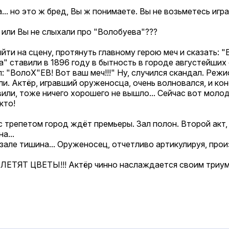
... но это ж бред, Вы ж понимаете. Вы не возьметесь игра
. или Вы не слыхали про "Волобуева"???
йти на сцену, протянуть главному герою меч и сказать: "
" ставили в 1896 году в бытность в городе августейших
л: "ВолоХ"ЕВ! Вот ваш меч!!!" Ну, случился скандал. Режи
ли. Актёр, игравший оруженосца, очень волновался, и ко
вили, тоже ничего хорошего не вышло... Сейчас вот молод
кто!
с трепетом город ждёт премьеры. Зал полон. Второй акт, 
а...
 зале тишина... Оруженосец, отчетливо артикулируя, прои
ЯТ ЦВЕТЫ!!! Актёр чинно наслаждается своим триумфом