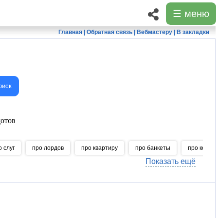
☰ меню
Главная
|
Обратная связь
|
Вебмастеру
|
В закладки
оиск
отов
о слуг
про лордов
про квартиру
про банкеты
про копилк
Показать ещё