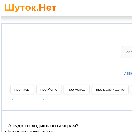
Глав
про часы
про Моню
про мопед
про маму и дочку
←
→
- А куда ты ходишь по вечерам?
- На репетицию хора.