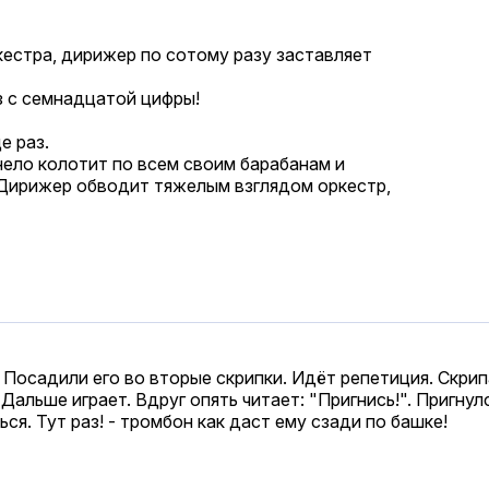
естра, дирижер по сотому разу заставляет
аз с семнадцатой цифры!
е раз.
нело колотит по всем своим барабанам и
. Дирижер обводит тяжелым взглядом оркестр,
Посадили его во вторые скрипки. Идёт репетиция. Скрипач
 Дальше играет. Вдруг опять читает: "Пригнись!". Пригнул
ться. Тут раз! - тромбон как даст ему сзади по башке!