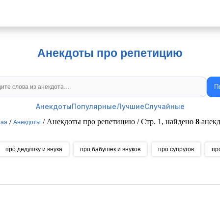
Анекдоты про репетицию
П
Поиск анекдотов
Анекдоты
Популярные
Лучшие
Случайные
/
/ Анекдоты про репетицию / Стр. 1, найдено
8
анекд
ная
Анекдоты
про дедушку и внука
про бабушек и внуков
про супругов
пр