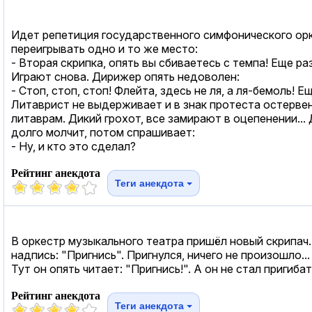
Идет репетиция государственного симфонического орк
переигрывать одно и то же место:
- Вторая скрипка, опять вы сбиваетесь с темпа! Еще р
Играют снова. Дирижер опять недоволен:
- Стоп, стоп, стоп! Флейта, здесь не ля, а ля-бемоль! Ещ
Литаврист не выдерживает и в знак протеста остерве
литаврам. Дикий грохот, все замирают в оцепенении..
долго молчит, потом спрашивает:
- Ну, и кто это сделал?
Рейтинг анекдота
Теги анекдота
В оркестр музыкального театра пришёл новый скрипач. 
надпись: "Пригнись". Пригнулся, ничего не произошло...
Тут он опять читает: "Пригнись!". А он не стал пригиба
Рейтинг анекдота
Теги анекдота