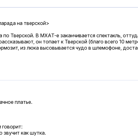
парада на тверской>
 по Тверской. В МХАТ-е заканчивается спектакль, оттуд
ассказывают, он топает к Тверской (благо всего 10 метр
рмозит, из люка высовывается чудо в шлемофоне, доста
ачное платье.
 говорит:
о звучит как шутка.