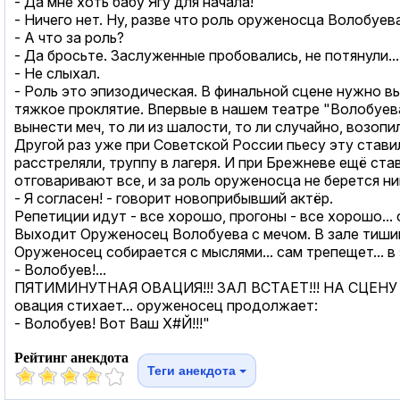
- Да мне хоть бабу Ягу для начала!
- Ничего нет. Ну, разве что роль оруженосца Волобуева
- А что за роль?
- Да бросьте. Заслуженные пробовались, не потянули..
- Не слыхал.
- Роль это эпизодическая. В финальной сцене нужно вы
тяжкое проклятие. Впервые в нашем театре "Волобуева
вынести меч, то ли из шалости, то ли случайно, возопи
Другой раз уже при Советской России пьесу эту стави
расстреляли, труппу в лагеря. И при Брежневе ещё ста
отговаривают все, и за роль оруженосца не берется ни
- Я согласен! - говорит новоприбывший актёр.
Репетиции идут - все хорошо, прогоны - все хорошо... 
Выходит Оруженосец Волобуева с мечом. В зале тишин
Оруженосец собирается с мыслями... сам трепещет... в
- Волобуев!...
ПЯТИМИНУТНАЯ ОВАЦИЯ!!! ЗАЛ ВСТАЕТ!!! НА СЦЕНУ ЛЕТ
овация стихает... оруженосец продолжает:
- Волобуев! Вот Ваш Х#Й!!!"
Рейтинг анекдота
Теги анекдота