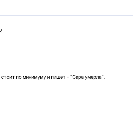
!
 стоит по минимуму и пишет - "Сара умерла".