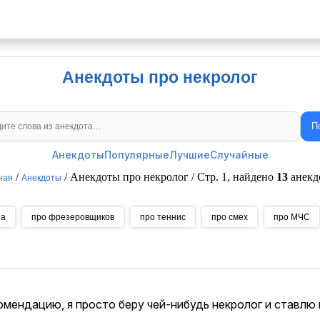
Анекдоты про некролог
П
Поиск анекдотов
Анекдоты
Популярные
Лучшие
Случайные
/
/ Анекдоты про некролог / Стр. 1, найдено
13
анекд
ная
Анекдоты
на
про фрезеровщиков
про теннис
про смех
про МЧС
мендацию, я просто беру чей-нибудь некролог и ставлю 