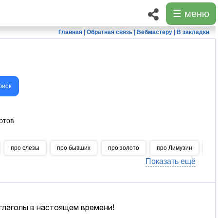
☰ меню
Главная
|
Обратная связь
|
Вебмастеру
|
В закладки
оиск
отов
про слезы
про бывших
про золото
про Лимузин
пр
Показать ещё
глаголы в настоящем времени!