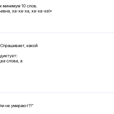
к минимум 10 слов.
евна, ха-ха-ха, ха-ха-ха!»
 Спрашивает, какой
 диктует:
ва слова, а
ли не умирают?!"