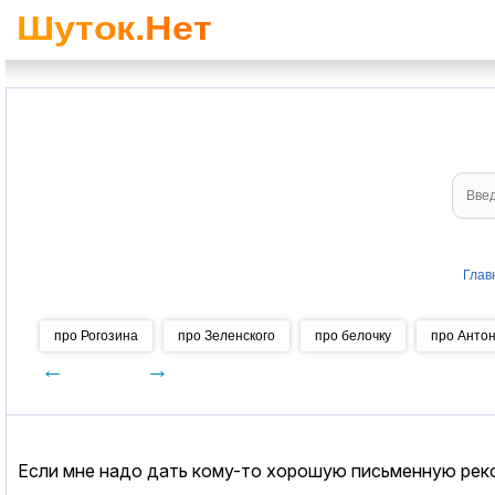
Глав
про Рогозина
про Зеленского
про белочку
про Анто
←
→
Если мне надо дать кому-то хорошую письменную реко