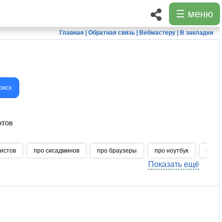
☰ меню
Главная
|
Обратная связь
|
Вебмастеру
|
В закладки
оиск
отов
истов
про сисадминов
про браузеры
про ноутбук
про W
Показать ещё