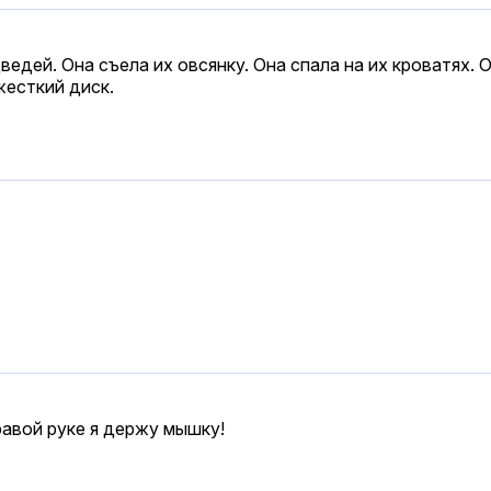
ей. Она съела их овсянку. Она спала на их кроватях. Он
жесткий диск.
правой руке я держу мышку!