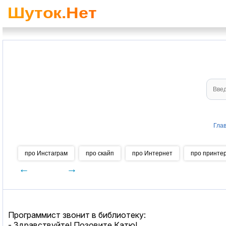
Гла
про Инстаграм
про скайп
про Интернет
про принте
←
→
Программист звонит в библиотеку:
- Здравствуйте! Позовите Катю!