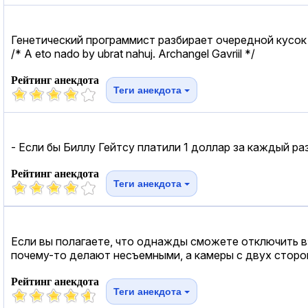
Генетический программист разбирает очередной кусок 
/* А еtо nаdо bу ubrаt nаhuj. Аrсhаngеl Gаvriil */
Рейтинг анекдота
Теги анекдота
- Если бы Биллу Гейтсу платили 1 доллар за каждый раз,
Рейтинг анекдота
Теги анекдота
Если вы полагаете, что однажды сможете отключить в
почему-то делают несъемными, а камеры с двух стор
Рейтинг анекдота
Теги анекдота