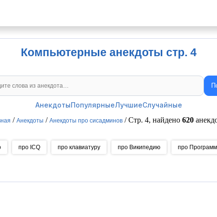
Компьютерные анекдоты стр. 4
П
Поиск анекдотов
Анекдоты
Популярные
Лучшие
Случайные
/
/
/ Стр. 4, найдено
620
анекд
вная
Анекдоты
Анекдоты про сисадминов
р
про ICQ
про клавиатуру
про Википедию
про Программ