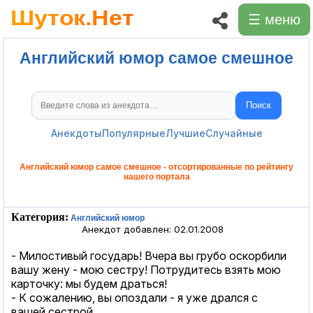
☰ меню
Английский юмор самое смешное
Поиск
Поиск анекдотов
Анекдоты
Популярные
Лучшие
Случайные
Английский юмор самое смешное - отсортированные по рейтингу
нашего портала
Категория:
Английский юмор
Анекдот добавлен: 02.01.2008
- Милостивый государь! Вчера вы грубо оскорбили
вашу жену - мою сестру! Потрудитесь взять мою
карточку: мы будем драться!
- К сожалению, вы опоздали - я уже дрался с
вашей сестрой.