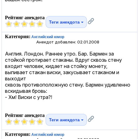
Рейтинг анекдота
Теги анекдота
Категория:
Английский юмор
Анекдот добавлен: 02.01.2008
Англия. Лондон. Раннее утро. Бар. Бармен за
стойкой протирает стаканы. Вдруг сквозь стену
входит человек, кидает на стойку монету,
выпивает стакан виски, закусывает стаканом и
выходит
сквозь противоположную стену. Бармен удивленно
вскидывая бровь:
- Хм! Виски с утра?!
Рейтинг анекдота
Теги анекдота
Категория:
Английский юмор