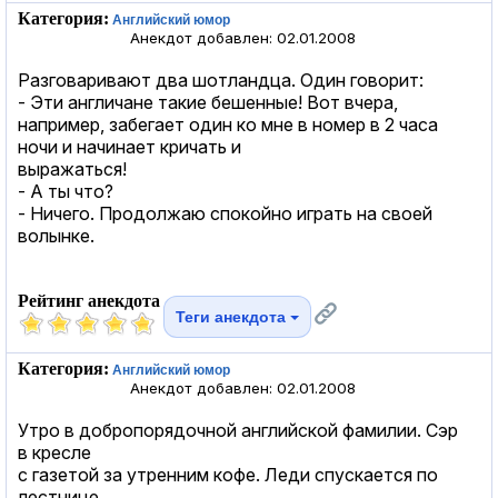
Категория:
Английский юмор
Анекдот добавлен: 02.01.2008
Разговаривают два шотландца. Один говорит:
- Эти англичане такие бешенные! Вот вчера,
например, забегает один ко мне в номер в 2 часа
ночи и начинает кричать и
выражаться!
- А ты что?
- Ничего. Продолжаю спокойно играть на своей
волынке.
Рейтинг анекдота
Теги анекдота
Категория:
Английский юмор
Анекдот добавлен: 02.01.2008
Утpо в добpопоpядочной английской фамилии. Сэp
в кpесле
с газетой за yтpенним кофе. Леди спyскается по
лестнице