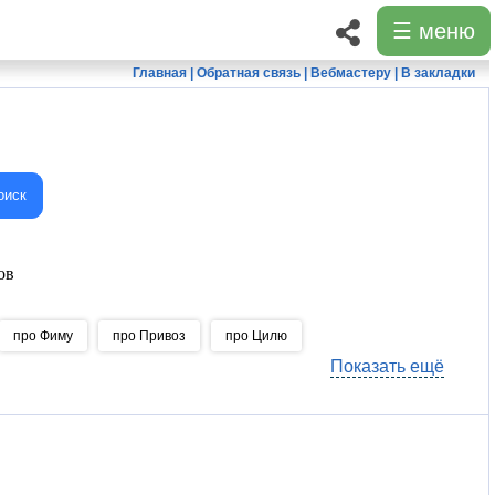
☰ меню
Главная
|
Обратная связь
|
Вебмастеру
|
В закладки
оиск
ов
про Фиму
про Привоз
про Цилю
Показать ещё