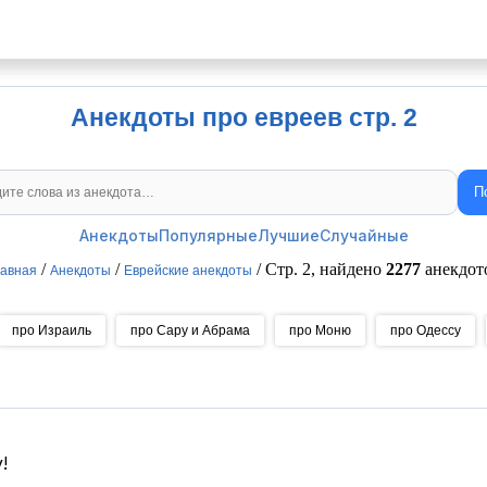
Анекдоты про евреев стр. 2
П
Поиск анекдотов
Анекдоты
Популярные
Лучшие
Случайные
/
/
/ Стр. 2, найдено
2277
анекдот
лавная
Анекдоты
Еврейские анекдоты
про Израиль
про Сару и Абрама
про Моню
про Одессу
!