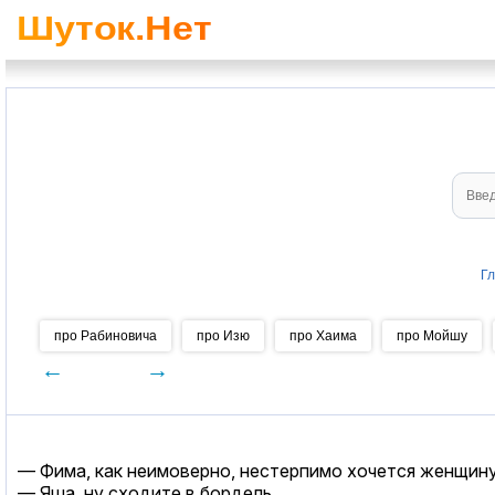
Г
про Рабиновича
про Изю
про Хаима
про Мойшу
←
→
— Фима, как неимоверно, нестерпимо хочется женщину
— Яша, ну сходите в бордель.