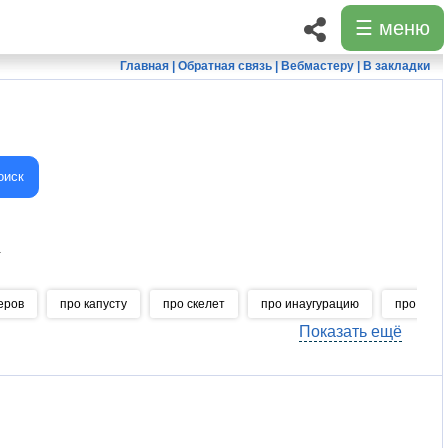
☰ меню
Главная
|
Обратная связь
|
Вебмастеру
|
В закладки
оиск
а
еров
про капусту
про скелет
про инаугурацию
про Трам
Показать ещё