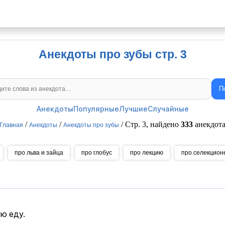
Анекдоты про зубы стр. 3
П
Поиск анекдотов
Анекдоты
Популярные
Лучшие
Случайные
/
/
/ Стр. 3, найдено
333
анекдот
Главная
Анекдоты
Анекдоты про зубы
про льва и зайца
про глобус
про лекцию
про селекцион
ую еду.