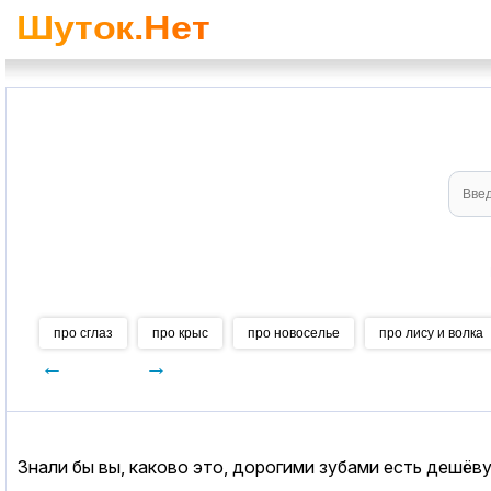
про сглаз
про крыс
про новоселье
про лису и волка
←
→
Знали бы вы, каково это, дорогими зубами есть дешёв