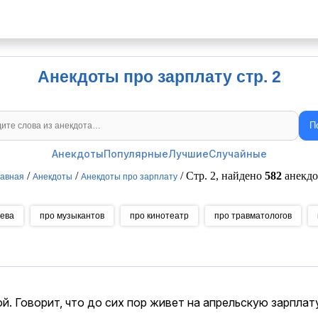
Анекдоты про зарплату стр. 2
П
Поиск анекдотов
Анекдоты
Популярные
Лучшие
Случайные
/
/
/ Стр. 2, найдено
582
анекдо
авная
Анекдоты
Анекдоты про зарплату
уева
про музыкантов
про кинотеатр
про травматологов
. Говорит, что до сих пор живет на апрельскую зарплату