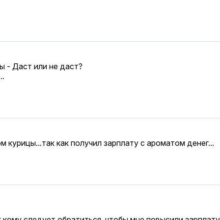
 - Даст или не даст?
..
курицы...так как получил зарплату с ароматом денег...
 к кому следует обратиться, чтобы мне повысили зарплату