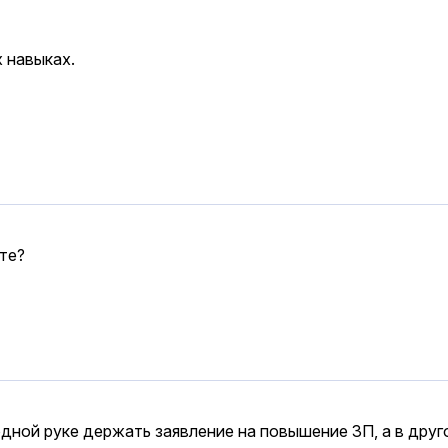
х навыках.
ите?
ной руке держать заявление на повышение ЗП, а в другой