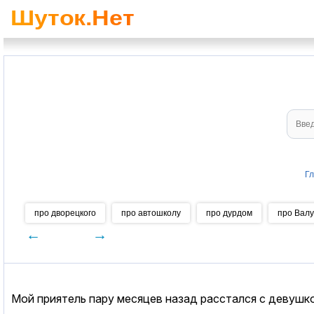
Гл
про дворецкого
про автошколу
про дурдом
про Вал
←
→
Мой приятель пару месяцев назад расстался с девушкой