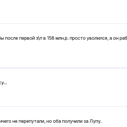
 после первой з\п в 158 млн.р. просто уволился, а он раб
у...
чего не перепутали, но оба получили за Лупу.