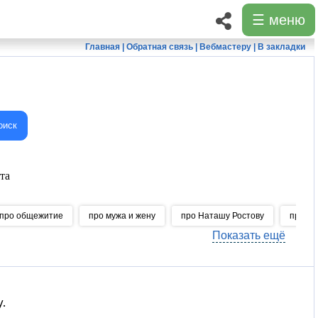
☰ меню
Главная
|
Обратная связь
|
Вебмастеру
|
В закладки
оиск
та
про общежитие
про мужа и жену
про Наташу Ростову
про 1 
Показать ещё
.