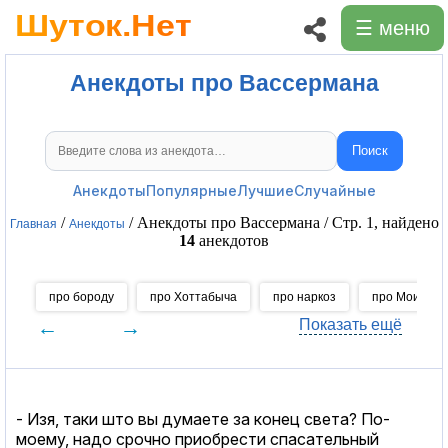
☰ меню
Анекдоты про Вассермана
Поиск
Поиск анекдотов
Анекдоты
Популярные
Лучшие
Случайные
/
/ Анекдоты про Вассермана / Стр. 1, найдено
Главная
Анекдоты
14
анекдотов
про бороду
про Хоттабыча
про наркоз
про Моисеев
←
→
Показать ещё
- Изя, таки што вы думаете за конец света? По-
моему, надо срочно приобрести спасательный