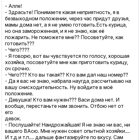
- Алле!
- Здрасьте! Понимаете какая неприятность, я в
безвыходном положении, через час придут друзья,
мамы дома нет, а я не умею готовить.Есть курица,
но она замороженная, и я не знаю, как её
пожарить. Не поможете мне?? Посоветуйте, как
готовить???
- Чего????
- Я говорю, вот вы чувствуется по голосу, хорошая
хозяйка, посоветуйте мне как приготовить курицу,
оч срочно.
- Чего??? Кто вы такая?? Кто вам дал наш номер??
- Да я вас не знаю, набрала наугда, рассчитываю на
вашу снисходительность. Ну войдите в моё
положение.
- Девушка! Кто вам нужен??? Васи дома нет. И
вообще, перестаньте нам звонить. Отбою нет от
его
девок.
- Послушайте! Наидрожайшая! Я не знаю ни вас, ни
вашего ВАсю. Мне нужен совет опытной хозяйки....
И т.д и т.п.... дальше фантазируйте по вкусу. Сам