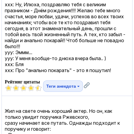
xxx: Ну, Илюха, поздравляю тебя с великим
празником - Днём рождения!!!! Желаю тебе много
счастья, море любви, удачи, успехов во всех твоих
начинаниях; чтобы все те кто поздравил тебя
сегодня, в этот знаменательный день, прошли с
тобой весь твой жизненный путь. А тех, кто забыл -
найди и анально покарай!! Чтоб больше не повадно
было!!!
yyy: Эммм...
yyy: У меня вообще-то днюха вчера была.. )
xxx: Бля
xxx: Про "анально покарать" - это я пошутил!
Рейтинг цитаты
Теги анекдота
Жил на свете очень хороший актер. Но он, как
только увидит поручика Ржевского,
сразу начинает все путать. Однажды подходит к
поручику и говорит: