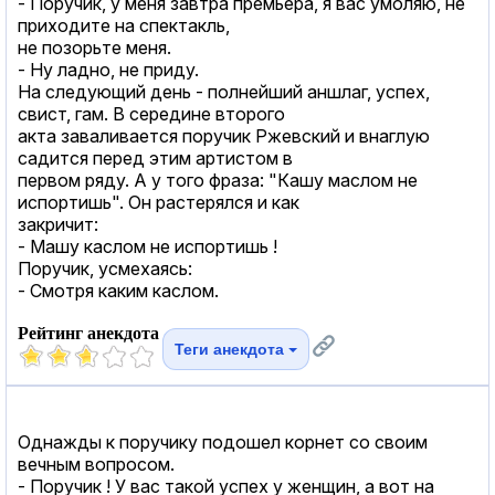
- Поручик, у меня завтра премьера, я вас умоляю, не
приходите на спектакль,
не позорьте меня.
- Ну ладно, не приду.
На следующий день - полнейший аншлаг, успех,
свист, гам. В середине второго
акта заваливается поручик Ржевский и внаглую
садится перед этим артистом в
первом ряду. А у того фраза: "Кашу маслом не
испортишь". Он растерялся и как
закричит:
- Машу каслом не испортишь !
Поручик, усмехаясь:
- Смотря каким каслом.
Рейтинг анекдота
Теги анекдота
Однажды к поручику подошел корнет со своим
вечным вопросом.
- Поручик ! У вас такой успех у женщин, а вот на