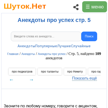
☰ меню
Анекдоты про успех стр. 5
Поиск
Поиск анекдотов
Анекдоты
Популярные
Лучшие
Случайные
/
/
/ Стр. 5, найдено
109
Главная
Анекдоты
Анекдоты про успех
анекдотов
про педиатров
про таланты
про Никиту
про гармош
←
→
Показать ещё
Звоните по любому номеру, говорите с акцентом,