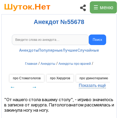
☰ меню
Анекдот №55678
Поиск
Поиск анекдотов
Анекдоты
Популярные
Лучшие
Случайные
/
/
/
Главная
Анекдоты
Анекдоты про врачей
про Стоматологов
про Хирургов
про уринотерапию
←
→
Показать ещё
"От нашего стола вашему столу", - игриво значилось
в записке от хирурга. Патологоанатом рассмеялась и
закинула ногу на ногу.