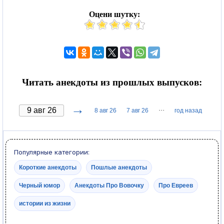
Оцени шутку:
Читать анекдоты из прошлых выпусков:
→
···
8 авг 26
7 авг 26
год назад
Популярные категории:
Короткие анекдоты
Пошлые анекдоты
Черный юмор
Анекдоты Про Вовочку
Про Евреев
истории из жизни