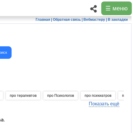
☰ меню
Главная
|
Обратная связь
|
Вебмастеру
|
В закладки
оиск
про терапевтов
про Психологов
про психиатров
про с
Показать ещё
а.