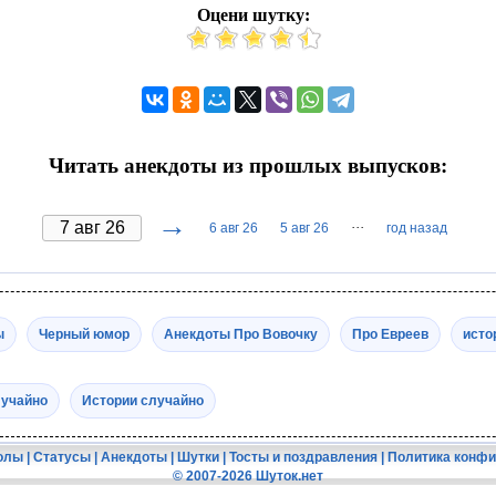
Оцени шутку:
Читать анекдоты из прошлых выпусков:
→
···
6 авг 26
5 авг 26
год назад
ы
Черный юмор
Анекдоты Про Вовочку
Про Евреев
исто
лучайно
Истории случайно
олы
|
Статусы
|
Анекдоты
|
Шутки
|
Тосты и поздравления
|
Политика конф
© 2007-2026 Шуток.нет