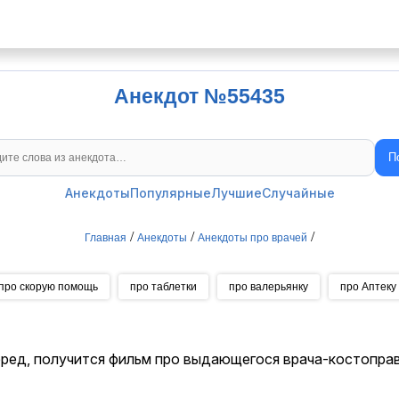
Анекдот №55435
П
Поиск анекдотов
Анекдоты
Популярные
Лучшие
Случайные
/
/
/
Главная
Анекдоты
Анекдоты про врачей
про скорую помощь
про таблетки
про валерьянку
про Аптеку
ред, получится фильм про выдающегося врача-костоправ