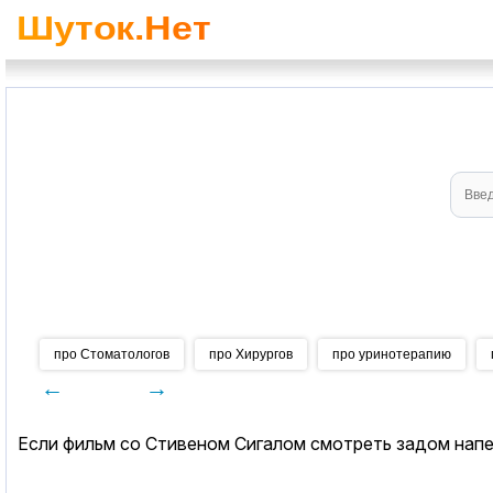
про Стоматологов
про Хирургов
про уринотерапию
←
→
Если фильм со Стивеном Сигалом смотреть задом напе