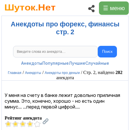
☰ меню
Анекдоты про форекс, финансы
стр. 2
Поиск
Поиск анекдотов
Анекдоты
Популярные
Лучшие
Случайные
/
/
/ Стр. 2, найдено
282
Главная
Анекдоты
Анекдоты про деньги
анекдота
У меня на счету в банке лежит довольно приличная
сумма. Это, конечно, хорошо - но есть один
минус... ...перед первой цифрой....
Рейтинг анекдота