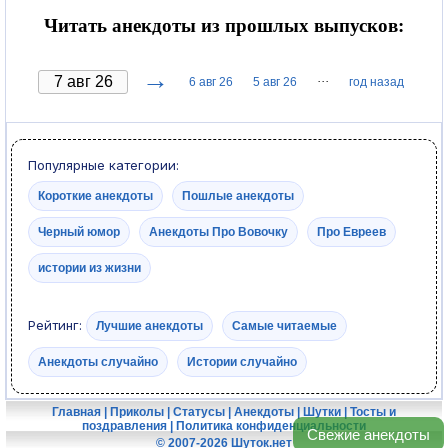
Читать анекдоты из прошлых выпусков:
→
···
6 авг 26
5 авг 26
год назад
Популярные категории:
Короткие анекдоты
Пошлые анекдоты
Черный юмор
Анекдоты Про Вовочку
Про Евреев
истории из жизни
Рейтинг:
Лучшие анекдоты
Самые читаемые
Анекдоты случайно
Истории случайно
Главная
|
Приколы
|
Статусы
|
Анекдоты
|
Шутки
|
Тосты и
поздравления
|
Политика конфиденциальности
Свежие анекдоты
© 2007-2026 Шуток.нет