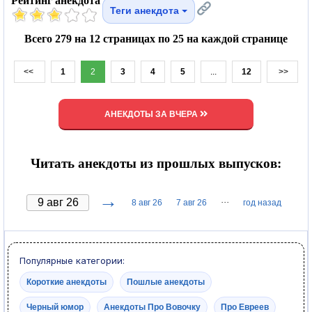
Рейтинг анекдота
Теги анекдота
Всего 279 на 12 страницах по 25 на каждой странице
<<
1
2
3
4
5
...
12
>>
АНЕКДОТЫ ЗА ВЧЕРА
Читать анекдоты из прошлых выпусков:
→
···
8 авг 26
7 авг 26
год назад
Популярные категории:
Короткие анекдоты
Пошлые анекдоты
Черный юмор
Анекдоты Про Вовочку
Про Евреев