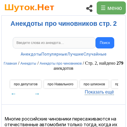
☰ меню
Анекдоты про чиновников стр. 2
Поиск
Поиск анекдотов
Анекдоты
Популярные
Лучшие
Случайные
/
/
/ Стр. 2, найдено
279
Главная
Анекдоты
Анекдоты про чиновников
анекдотов
про депутатов
про Навального
про шпионов
про ди
←
→
Показать ещё
Многие российские чиновники пересаживаются на
отечественные автомобили только тогда, когда их