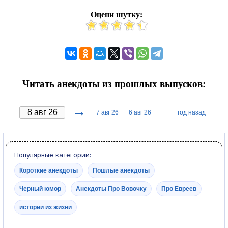
Оцени шутку:
Читать анекдоты из прошлых выпусков:
→
···
7 авг 26
6 авг 26
год назад
Популярные категории:
Короткие анекдоты
Пошлые анекдоты
Черный юмор
Анекдоты Про Вовочку
Про Евреев
истории из жизни