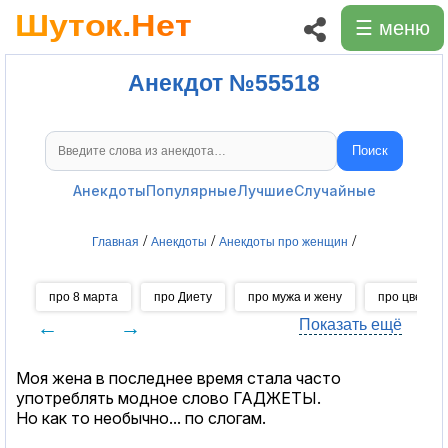
☰ меню
Анекдот №55518
Поиск
Поиск анекдотов
Анекдоты
Популярные
Лучшие
Случайные
/
/
/
Главная
Анекдоты
Анекдоты про женщин
про 8 марта
про Диету
про мужа и жену
про цветы
←
→
Показать ещё
Моя жена в последнее время стала часто
употреблять модное слово ГАДЖЕТЫ.
Но как то необычно... по слогам.