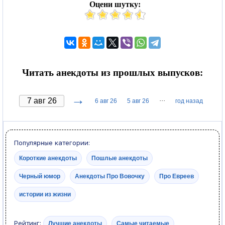
Оцени шутку:
Читать анекдоты из прошлых выпусков:
→
···
6 авг 26
5 авг 26
год назад
Популярные категории:
Короткие анекдоты
Пошлые анекдоты
Черный юмор
Анекдоты Про Вовочку
Про Евреев
истории из жизни
Рейтинг:
Лучшие анекдоты
Самые читаемые