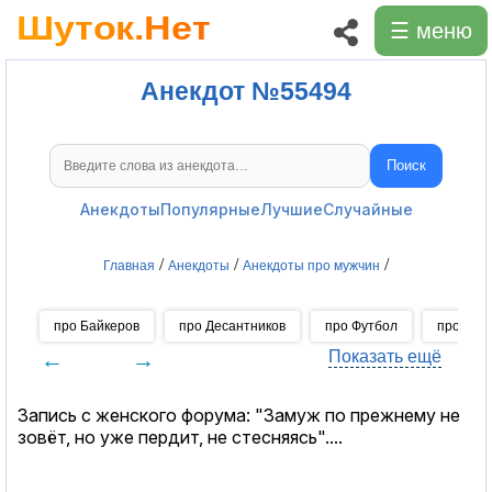
☰ меню
Анекдот №55494
Поиск
Поиск анекдотов
Анекдоты
Популярные
Лучшие
Случайные
/
/
/
Главная
Анекдоты
Анекдоты про мужчин
про Байкеров
про Десантников
про Футбол
про Хок
←
→
Показать ещё
Запись с женского форума: "Замуж по прежнему не
зовёт, но уже пердит, не стесняясь"....