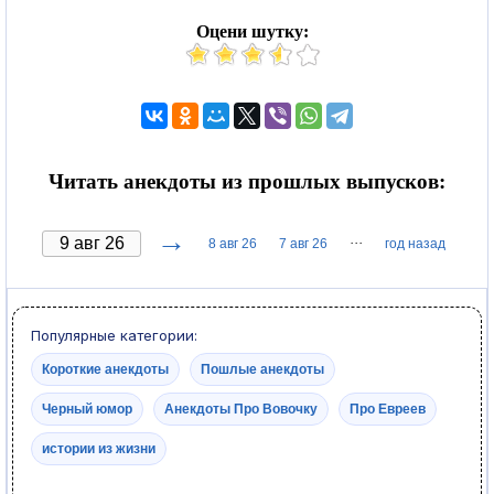
Оцени шутку:
Читать анекдоты из прошлых выпусков:
→
···
8 авг 26
7 авг 26
год назад
Популярные категории:
Короткие анекдоты
Пошлые анекдоты
Черный юмор
Анекдоты Про Вовочку
Про Евреев
истории из жизни