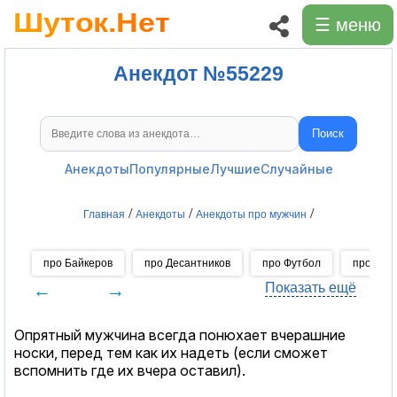
☰ меню
Анекдот №55229
Поиск
Поиск анекдотов
Анекдоты
Популярные
Лучшие
Случайные
/
/
/
Главная
Анекдоты
Анекдоты про мужчин
про Байкеров
про Десантников
про Футбол
про Хок
←
→
Показать ещё
Опрятный мужчина всегда понюхает вчерашние
носки, перед тем как их надеть (если сможет
вспомнить где их вчера оставил).