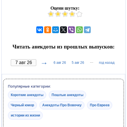
Оцени шутку:
Читать анекдоты из прошлых выпусков:
→
···
6 авг 26
5 авг 26
год назад
Популярные категории:
Короткие анекдоты
Пошлые анекдоты
Черный юмор
Анекдоты Про Вовочку
Про Евреев
истории из жизни