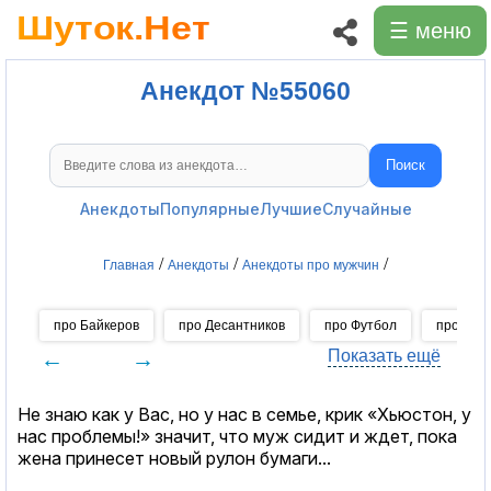
☰ меню
Анекдот №55060
Поиск
Поиск анекдотов
Анекдоты
Популярные
Лучшие
Случайные
/
/
/
Главная
Анекдоты
Анекдоты про мужчин
про Байкеров
про Десантников
про Футбол
про Хок
←
→
Показать ещё
Не знаю как у Вас, но у нас в семье, крик «Хьюстон, у
нас проблемы!» значит, что муж сидит и ждет, пока
жена принесет новый рулон бумаги...