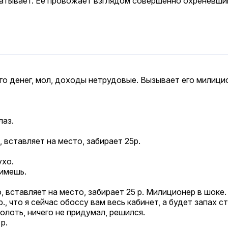
укатывает. Ее провожает взглядом совершенно оxpеневши
го денег, мол, доходы нетрудовые. Вызывает его милици
лаз.
 вставляет на место, забирает 25р.
ухо.
нимешь.
 вставляет на место, забирает 25 р. Милиционер в шоке.
., что я сейчас обоссу вам весь кабинет, а будет запах с
олоть, ничего не придумал, решился.
р.