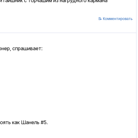
й гаишник с торчашим из нагрудного кармана
📝 Комментировать
онер, спрашивает:
тоять как Шанель #5.