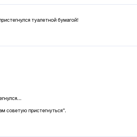
пристегнулся туалетной бумагой!
тегнулся…
ам советую пристегнуться".