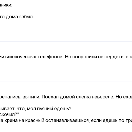
ники:
его дома забыл.
и выключенных телефонов. Но попросили не пердеть, есл
епались, выпили. Поехал домой слегка навеселе. Но еха
ивает, что, мол пьяный едешь?
оскочил?"
 на xpена на красный останавливаешься, если едешь по тр