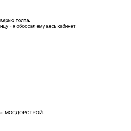
дверью толпа.
нцу - я обоссал ему весь кабинет.
писью МОСДОРСТРОЙ.