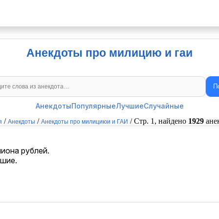
Анекдоты про милицию и гаи
П
Поиск анекдотов
Анекдоты
Популярные
Лучшие
Случайные
/
/
/ Стр. 1, найдено
1929
ане
я
Анекдоты
Анекдоты про милициюи и ГАИ
лиона рублей.
вшие.