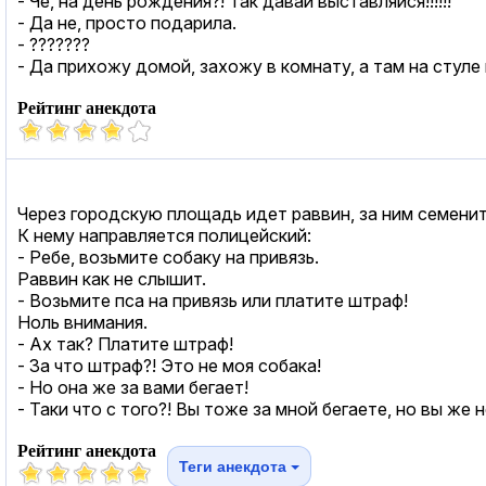
- Че, на день рождения?! Так давай выставляйся!!!!!!
- Да не, просто подарила.
- ???????
- Да прихожу домой, захожу в комнату, а там на стуле 
Рейтинг анекдота
Через городскую площадь идет раввин, за ним семени
К нему направляется полицейский:
- Ребе, возьмите собаку на привязь.
Раввин как не слышит.
- Возьмите пса на привязь или платите штраф!
Ноль внимания.
- Ах так? Платите штраф!
- За что штраф?! Это не моя собака!
- Но она же за вами бегает!
- Таки что с того?! Вы тоже за мной бегаете, но вы же 
Рейтинг анекдота
Теги анекдота