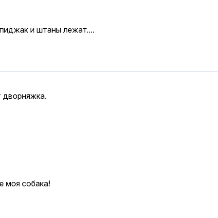
пиджак и штаны лежат....
т дворняжка.
не моя собака!