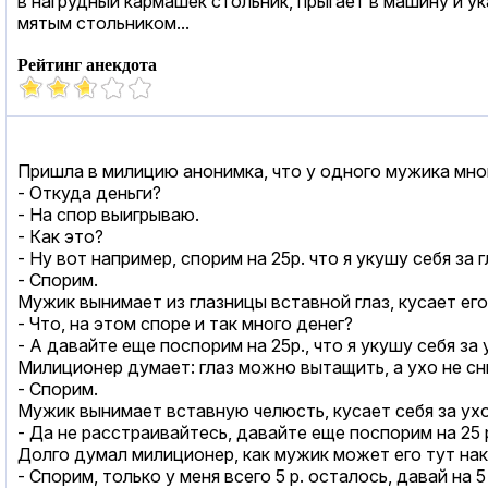
в нагрудный кармашек стольник, прыгает в машину и 
мятым стольником...
Рейтинг анекдота
Пришла в милицию анонимка, что у одного мужика мно
- Откуда деньги?
- На спор выигрываю.
- Как это?
- Ну вот например, спорим на 25р. что я укушу себя за г
- Спорим.
Мужик вынимает из глазницы вставной глаз, кусает его,
- Что, на этом споре и так много денег?
- А давайте еще поспорим на 25р., что я укушу себя за 
Милиционер думает: глаз можно вытащить, а ухо не с
- Спорим.
Мужик вынимает вставную челюсть, кусает себя за ухо,
- Да не расстраивайтесь, давайте еще поспорим на 25 р
Долго думал милиционер, как мужик может его тут нак
- Спорим, только у меня всего 5 р. осталось, давай на 5 