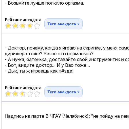
- Возьмите лучше полкило оргазма.
Рейтинг анекдота
Теги анекдота
- Доктор, почему, когда я играю на скрипке, у меня сам
дирижера тоже? Разве это нормально?
- А ну-ка, батенька, доставайте свой инструментик и с
- Вот, видите доктор... И у Вас тоже...
- Дык, ты ж играешь как п#зда!
Рейтинг анекдота
Теги анекдота
Надпись на парте В ЧГАУ (Челябинск): "не пойду на ле