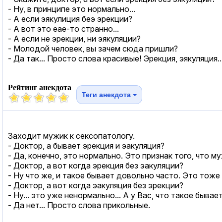
- Ну, в принципе это нормально...
- А если эякулиция беэ эрекции?
- А вот это еае-то странно...
- А если не эрекции, ни эякуляции?
- Молодой человек, вы зачем сюда пришли?
- Да так... Просто слова красивые! Эрекция, эякуляция..
Рейтинг анекдота
Теги анекдота
Заходит мужик к cекcопатологу.
- Доктор, а бывает эрекция и эакуляция?
- Да, конечно, это нормально. Это признак того, что му
- Доктор, а вот когда эрекция без эакуляции?
- Ну что же, и такое бывает довольно часто. Это тоже
- Доктор, а вот когда эакуляция без эрекции?
- Ну... это уже ненормально... А у Вас, что такое бывае
- Да нет... Просто слова прикольные.