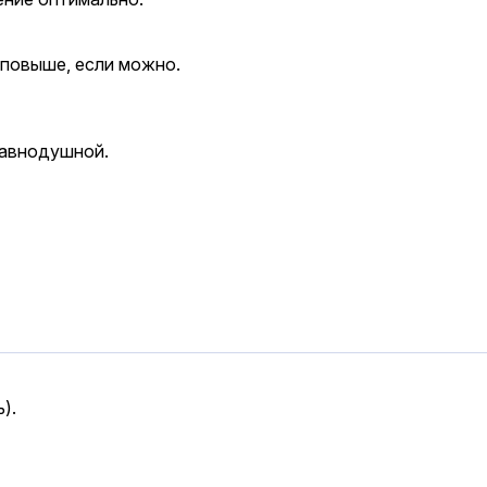
 повыше, если можно.
равнодушной.
).