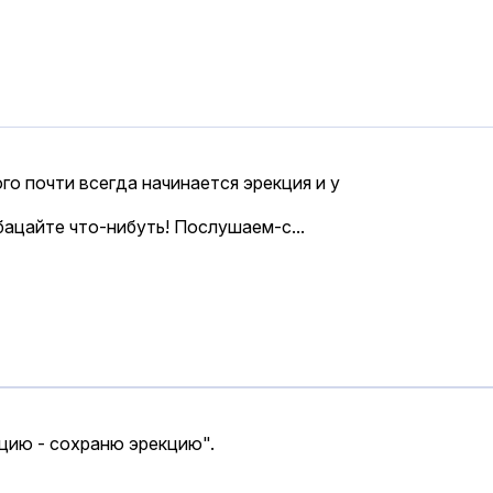
ого почти всегда начинается эрекция и у
бацайте что-нибуть! Послушаем-с...
кцию - сохраню эрекцию".