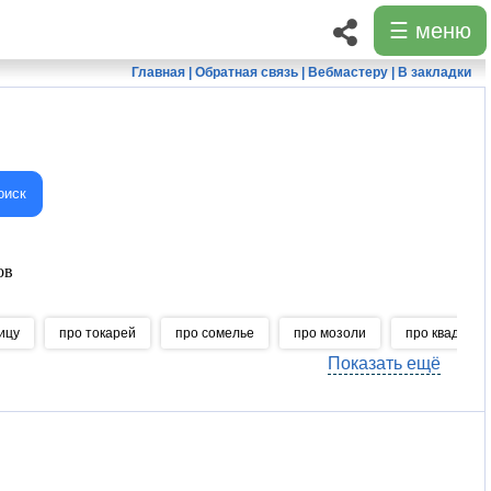
☰ меню
Главная
|
Обратная связь
|
Вебмастеру
|
В закладки
оиск
ов
ицу
про токарей
про сомелье
про мозоли
про квадробе
Показать ещё