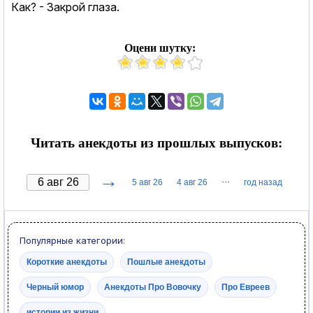
Как? - Закрой глаза.
Оцени шутку:
Читать анекдоты из прошлых выпусков:
→
···
5 авг 26
4 авг 26
год назад
Популярные категории:
Короткие анекдоты
Пошлые анекдоты
Черный юмор
Анекдоты Про Вовочку
Про Евреев
истории из жизни