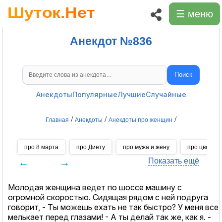
☰ меню
Анекдот №836
Поиск
Поиск анекдотов
Анекдоты
Популярные
Лучшие
Случайные
/
/
/
Главная
Анекдоты
Анекдоты про женщин
про 8 марта
про Диету
про мужа и жену
про цветы
←
→
Показать ещё
Молодая женщина ведет по шоссе машину с
огромной скоростью. Сидящая рядом с ней подруга
говорит, - Ты можешь ехать не так быстро? У меня все
мелькает перед глазами! - А ты делай так же, как я. -