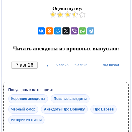
Оцени шутку:
Читать анекдоты из прошлых выпусков:
→
···
6 авг 26
5 авг 26
год назад
Популярные категории:
Короткие анекдоты
Пошлые анекдоты
Черный юмор
Анекдоты Про Вовочку
Про Евреев
истории из жизни