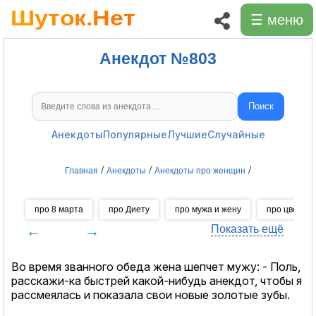
☰ меню
Анекдот №803
Поиск
Поиск анекдотов
Анекдоты
Популярные
Лучшие
Случайные
/
/
/
Главная
Анекдоты
Анекдоты про женщин
про 8 марта
про Диету
про мужа и жену
про цветы
←
→
Показать ещё
Во время званного обеда жена шепчет мужу: - Поль,
расскажи-ка быстрей какой-нибудь анекдот, чтобы я
рассмеялась и показала свои новые золотые зубы.