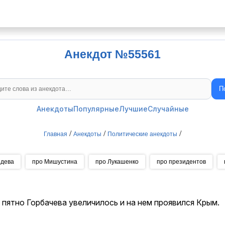
Анекдот №55561
П
Поиск анекдотов
Анекдоты
Популярные
Лучшие
Случайные
/
/
/
Главная
Анекдоты
Политические анекдоты
едева
про Мишустина
про Лукашенко
про президентов
 пятно Горбачева увеличилось и на нем проявился Крым.