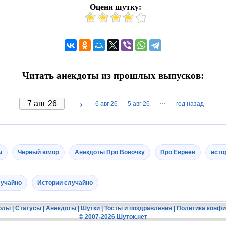
Оцени шутку:
Читать анекдоты из прошлых выпусков:
→
···
6 авг 26
5 авг 26
год назад
ы
Черный юмор
Анекдоты Про Вовочку
Про Евреев
исто
лучайно
Истории случайно
олы
|
Статусы
|
Анекдоты
|
Шутки
|
Тосты и поздравления
|
Политика конф
© 2007-2026 Шуток.нет