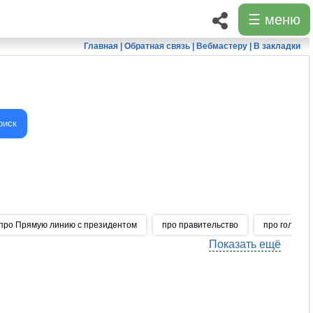
☰ меню
Главная
|
Обратная связь
|
Вебмастеру
|
В закладки
оиск
про Прямую линию с президентом
про правительство
про голосов
Показать ещё