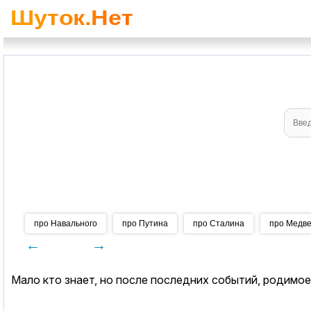
про Навального
про Путина
про Сталина
про Медв
←
→
Мало кто знает, но после последних событий, родимое