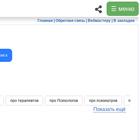
☰ меню
Главная
|
Обратная связь
|
Вебмастеру
|
В закладки
оиск
про терапевтов
про Психологов
про психиатров
про с
Показать ещё