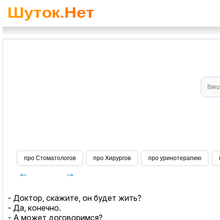
про Стоматологов
про Хирургов
про уринотерапию
←
→
- Доктор, скажите, он будет жить?
- Да, конечно.
- А может договоримся?