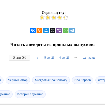
Оцени шутку:
Читать анекдоты из прошлых выпусков:
→
···
5 авг 26
4 авг 26
год назад
ы
Черный юмор
Анекдоты Про Вовочку
Про Евреев
исто
лучайно
Истории случайно