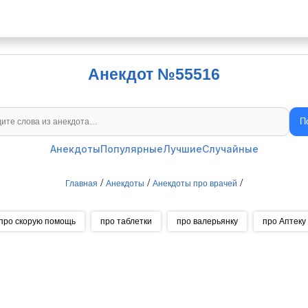
Анекдот №55516
П
Поиск анекдотов
Анекдоты
Популярные
Лучшие
Случайные
/
/
/
Главная
Анекдоты
Анекдоты про врачей
про скорую помощь
про таблетки
про валерьянку
про Аптеку