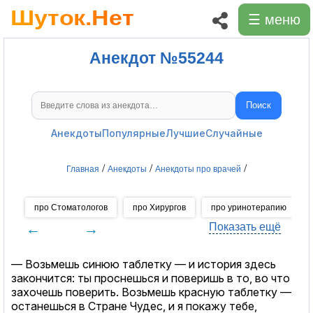
☰ меню
Анекдот №55244
Поиск
Поиск анекдотов
Анекдоты
Популярные
Лучшие
Случайные
/
/
/
Главная
Анекдоты
Анекдоты про врачей
про Стоматологов
про Хирургов
про уринотерапию
←
→
Показать ещё
— Возьмешь синюю таблетку — и история здесь
закончится: ты проснешься и поверишь в то, во что
захочешь поверить. Возьмешь красную таблетку —
останешься в Стране Чудес, и я покажу тебе,