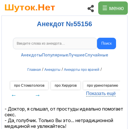
☰ меню
Анекдот №55156
Поиск
Поиск анекдотов
Анекдоты
Популярные
Лучшие
Случайные
/
/
/
Главная
Анекдоты
Анекдоты про врачей
про Стоматологов
про Хирургов
про уринотерапию
←
→
Показать ещё
- Доктор, я слышал, от простуды идеально помогает
cекc.
- Да, голубчик. Только Вы это... нетрадиционной
медициной не увлекайтесь!