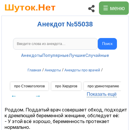
☰ меню
Анекдот №55038
Поиск
Поиск анекдотов
Анекдоты
Популярные
Лучшие
Случайные
/
/
/
Главная
Анекдоты
Анекдоты про врачей
про Стоматологов
про Хирургов
про уринотерапию
←
→
Показать ещё
Роддом. Поддатый врач совершает обход, подходит
к дремлющей беременной женщине, обследует её:
- У этой всё хорошо, беременность протекает
нормально.