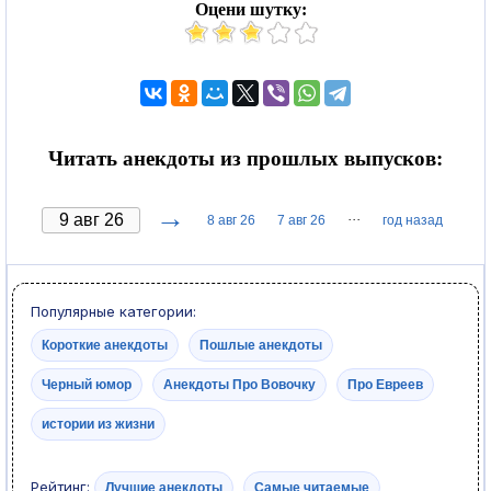
Оцени шутку:
Читать анекдоты из прошлых выпусков:
→
···
8 авг 26
7 авг 26
год назад
Популярные категории:
Короткие анекдоты
Пошлые анекдоты
Черный юмор
Анекдоты Про Вовочку
Про Евреев
истории из жизни
Рейтинг:
Лучшие анекдоты
Самые читаемые