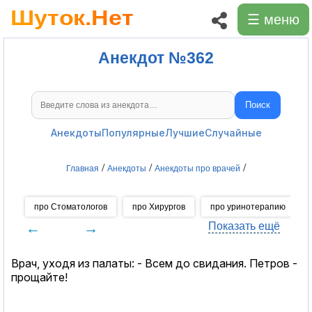
☰ меню
Анекдот №362
Поиск
Поиск анекдотов
Анекдоты
Популярные
Лучшие
Случайные
/
/
/
Главная
Анекдоты
Анекдоты про врачей
про Стоматологов
про Хирургов
про уринотерапию
←
→
Показать ещё
Врач, уходя из палаты: - Всем до свидания. Петров -
прощайте!