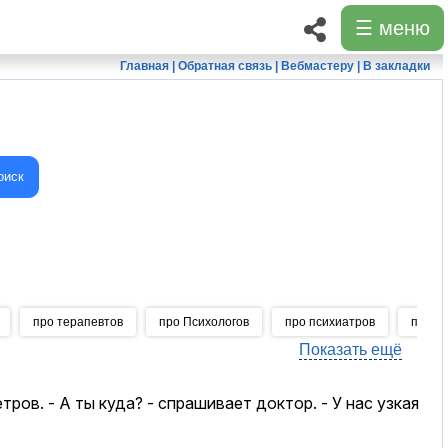
☰ меню
Главная
|
Обратная связь
|
Вебмастеру
|
В закладки
оиск
про терапевтов
про Психологов
про психиатров
про с
Показать ещё
ов. - А ты куда? - спрашивает доктор. - У нас узкая