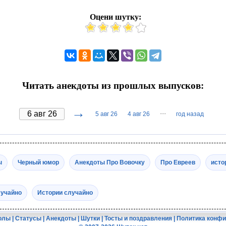
Оцени шутку:
Читать анекдоты из прошлых выпусков:
→
···
5 авг 26
4 авг 26
год назад
ы
Черный юмор
Анекдоты Про Вовочку
Про Евреев
исто
лучайно
Истории случайно
олы
|
Статусы
|
Анекдоты
|
Шутки
|
Тосты и поздравления
|
Политика конф