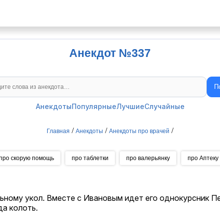
Анекдот №337
П
Поиск анекдотов
Анекдоты
Популярные
Лучшие
Случайные
/
/
/
Главная
Анекдоты
Анекдоты про врачей
про скорую помощь
про таблетки
про валерьянку
про Аптеку
ьному укол. Вместе с Ивановым идет его однокурсник Петр
да колоть.