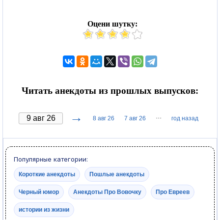
Оцени шутку:
Читать анекдоты из прошлых выпусков:
→
···
8 авг 26
7 авг 26
год назад
Популярные категории:
Короткие анекдоты
Пошлые анекдоты
Черный юмор
Анекдоты Про Вовочку
Про Евреев
истории из жизни