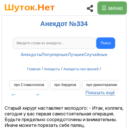
☰ меню
Анекдот №334
Поиск
Поиск анекдотов
Анекдоты
Популярные
Лучшие
Случайные
/
/
/
Главная
Анекдоты
Анекдоты про врачей
про Стоматологов
про Хирургов
про уринотерапию
←
→
Показать ещё
Старый хирург наставляет молодого: - Итак, коллега,
сегодня у вас первая самостоятельная операция.
Будьте предельно сосредоточены и внимательны.
Иначе можете порезать себе палец.