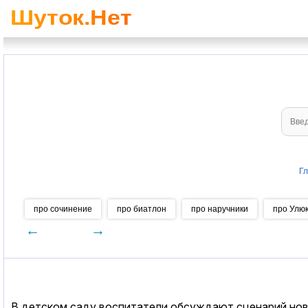
Гл
про сочинение
про биатлон
про наручники
про Улю
←
→
В детском саду воспитатели обсуждают сценарий нов