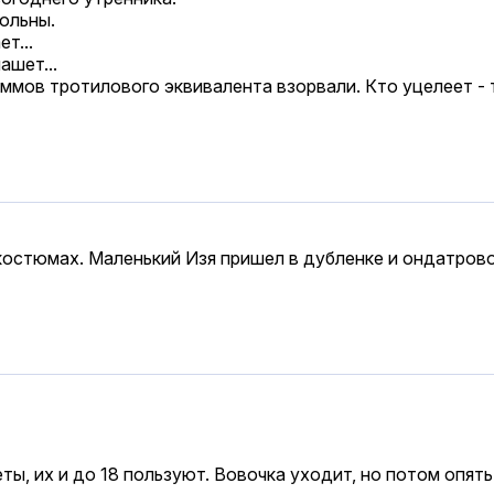
вольны.
т...
ашет...
аммов тротилового эквивалента взорвали. Кто уцелеет - 
костюмах. Маленький Изя пришел в дубленке и ондатрово
еты, их и до 18 пользуют. Вовочка уходит, но потом опят