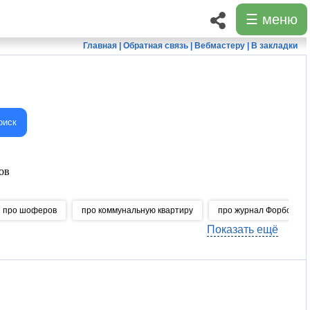
☰ меню
Главная
|
Обратная связь
|
Вебмастеру
|
В закладки
оиск
ов
про шоферов
про коммунальную квартиру
про журнал Форбс
Показать ещё