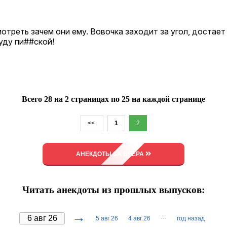
отреть зачем они ему. Вовочка заходит за угол, достает
буду пи##ской!
Всего 28 на 2 страницах по 25 на каждой странице
<<
1
2
АНЕКДОТЫ ЗА ВЧЕРА
Читать анекдоты из прошлых выпусков:
→
···
5 авг 26
4 авг 26
год назад