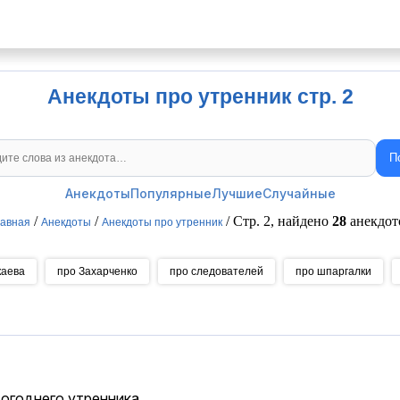
Анекдоты про утренник стр. 2
П
Поиск анекдотов
Анекдоты
Популярные
Лучшие
Случайные
/
/
/ Стр. 2, найдено
28
анекдот
авная
Анекдоты
Анекдоты про утренник
каева
про Захарченко
про следователей
про шпаргалки
огоднего утренника.