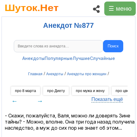
☰ меню
Анекдот №877
Поиск
Поиск анекдотов
Анекдоты
Популярные
Лучшие
Случайные
/
/
/
Главная
Анекдоты
Анекдоты про женщин
про 8 марта
про Диету
про мужа и жену
про цветы
←
→
Показать ещё
- Скажи, пожалуйста, Валя, можно ли доверять Зине
тайны? - Можно, вполне. Она три года назад получила
наследство, а муж до сих пор не знает об этом...