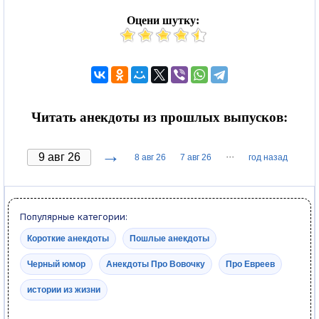
Оцени шутку:
Читать анекдоты из прошлых выпусков:
→
···
8 авг 26
7 авг 26
год назад
Популярные категории:
Короткие анекдоты
Пошлые анекдоты
Черный юмор
Анекдоты Про Вовочку
Про Евреев
истории из жизни