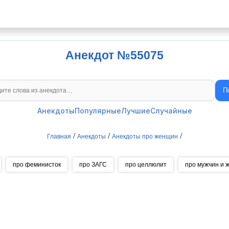
Анекдот №55075
П
Поиск анекдотов
Анекдоты
Популярные
Лучшие
Случайные
/
/
/
Главная
Анекдоты
Анекдоты про женщин
про феминисток
про ЗАГС
про целлюлит
про мужчин и 