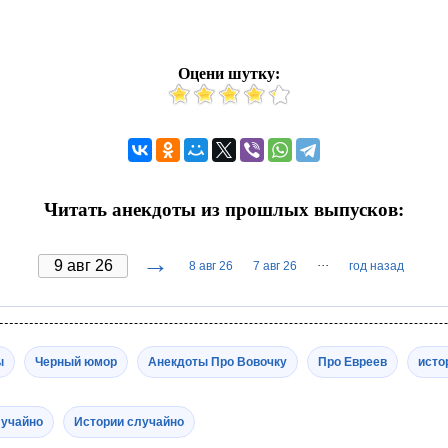
Оцени шутку:
Читать анекдоты из прошлых выпусков:
→
···
8 авг 26
7 авг 26
год назад
ы
Черный юмор
Анекдоты Про Вовочку
Про Евреев
исто
лучайно
Истории случайно