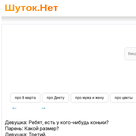
про 8 марта
про Диету
про мужа и жену
про цветы
←
→
Девушка: Ребят, есть у кого-нибудь коньки?
Парень: Какой размер?
Девушка: Третий.