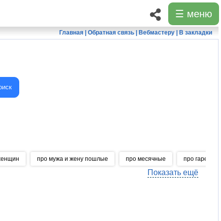
☰ меню
Главная
|
Обратная связь
|
Вебмастеру
|
В закладки
оиск
женщин
про мужа и жену пошлые
про месячные
про гарем
Показать ещё