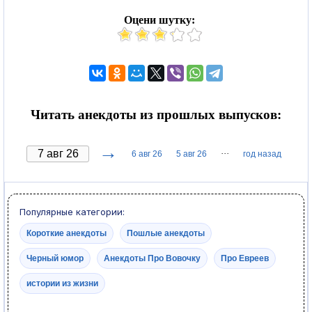
Оцени шутку:
Читать анекдоты из прошлых выпусков:
→
···
6 авг 26
5 авг 26
год назад
Популярные категории:
Короткие анекдоты
Пошлые анекдоты
Черный юмор
Анекдоты Про Вовочку
Про Евреев
истории из жизни