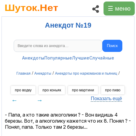
☰ меню
Анекдот №19
Поиск
Поиск анекдотов
Анекдоты
Популярные
Лучшие
Случайные
/
/
/
Главная
Анекдоты
Анекдоты про наркоманов и пьяниц
про водку
про коньяк
про мартини
про пиво
пр
←
→
Показать ещё
- Папа, а кто такие алкоголики ? - Вон видишь 4
березы. Вот, а алкоголику кажется что их 8. Понял ? -
Понял, папа. Только там 2 березы...