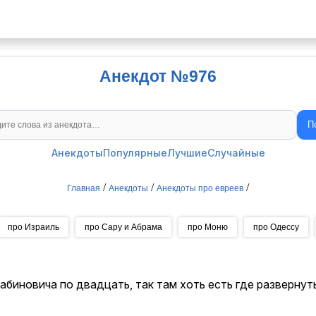
Анекдот №976
П
Поиск анекдотов
Анекдоты
Популярные
Лучшие
Случайные
/
/
/
Главная
Анекдоты
Анекдоты про евреев
про Израиль
про Сару и Абрама
про Моню
про Одессу
 Рабиновича по двадцать, так там хоть есть где развернут