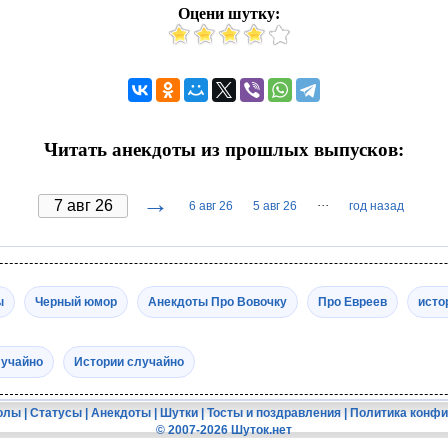
Оцени шутку:
Читать анекдоты из прошлых выпусков:
→
···
6 авг 26
5 авг 26
год назад
ы
Черный юмор
Анекдоты Про Вовочку
Про Евреев
исто
лучайно
Истории случайно
олы
|
Статусы
|
Анекдоты
|
Шутки
|
Тосты и поздравления
|
Политика конф
© 2007-2026 Шуток.нет