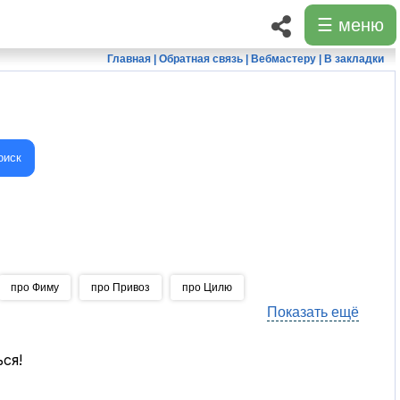
☰ меню
Главная
|
Обратная связь
|
Вебмастеру
|
В закладки
оиск
про Фиму
про Привоз
про Цилю
Показать ещё
ься!