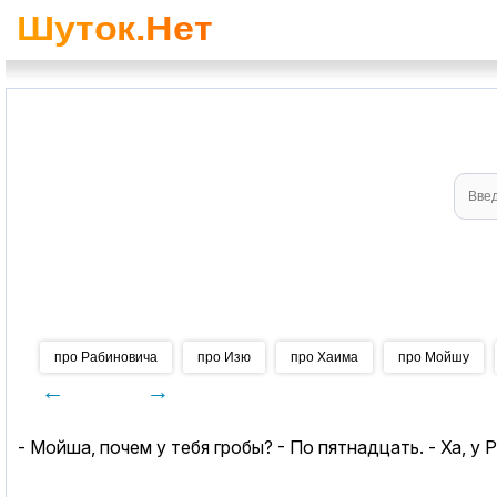
про Рабиновича
про Изю
про Хаима
про Мойшу
←
→
- Мойша, почем у тебя гробы? - По пятнадцать. - Ха, у