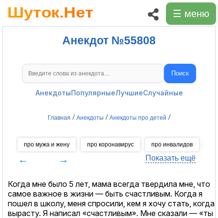
☰ меню
Анекдот №55808
Поиск
Поиск анекдотов
Анекдоты
Популярные
Лучшие
Случайные
/
/
/
Главная
Анекдоты
Анекдоты про детей
про мужа и жену
про коронавирус
про инвалидов
пр
←
→
Показать ещё
Когда мне было 5 лет, мама всегда твердила мне, что
самое важное в жизни — быть счастливым. Когда я
пошел в школу, меня спросили, кем я хочу стать, когда
вырасту. Я написал «счастливым». Мне сказали — «ты