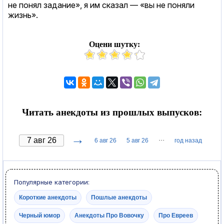
не понял задание», я им сказал — «вы не поняли
жизнь».
Оцени шутку:
Читать анекдоты из прошлых выпусков:
→
···
6 авг 26
5 авг 26
год назад
Популярные категории:
Короткие анекдоты
Пошлые анекдоты
Черный юмор
Анекдоты Про Вовочку
Про Евреев