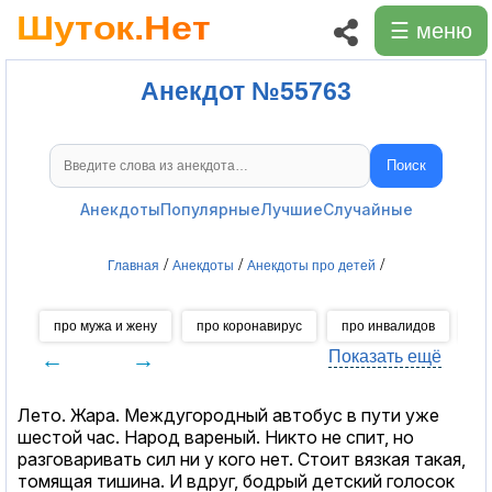
☰ меню
Анекдот №55763
Поиск
Поиск анекдотов
Анекдоты
Популярные
Лучшие
Случайные
/
/
/
Главная
Анекдоты
Анекдоты про детей
про мужа и жену
про коронавирус
про инвалидов
пр
←
→
Показать ещё
Лето. Жара. Междугородный автобус в пути уже
шестой час. Народ вареный. Никто не спит, но
разговаривать сил ни у кого нет. Стоит вязкая такая,
томящая тишина. И вдруг, бодрый детский голосок