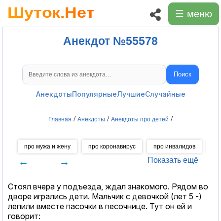
☰ меню
Анекдот №55578
Поиск
Поиск анекдотов
Анекдоты
Популярные
Лучшие
Случайные
/
/
/
Главная
Анекдоты
Анекдоты про детей
про мужа и жену
про коронавирус
про инвалидов
пр
←
→
Показать ещё
Стоял вчера у подъезда, ждал знакомого. Рядом во
дворе игрались дети. Мальчик с девочкой (лет 5 -)
лепили вместе пасочки в песочнице. Тут он ей и
говорит: