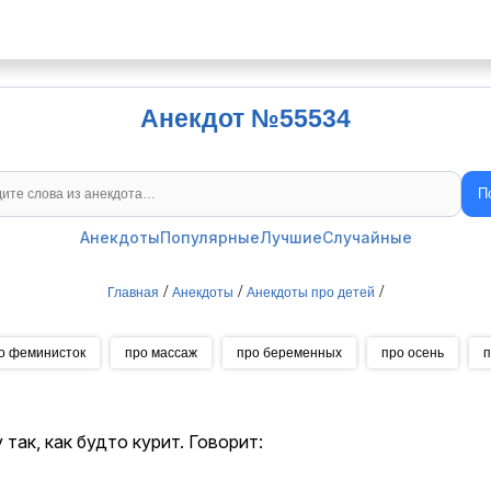
Анекдот №55534
П
Поиск анекдотов
Анекдоты
Популярные
Лучшие
Случайные
/
/
/
Главная
Анекдоты
Анекдоты про детей
о феминисток
про массаж
про беременных
про осень
п
так, как будто курит. Говорит: