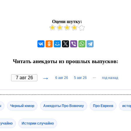
Оцени шутку:
Читать анекдоты из прошлых выпусков:
→
···
6 авг 26
5 авг 26
год назад
ы
Черный юмор
Анекдоты Про Вовочку
Про Евреев
исто
лучайно
Истории случайно