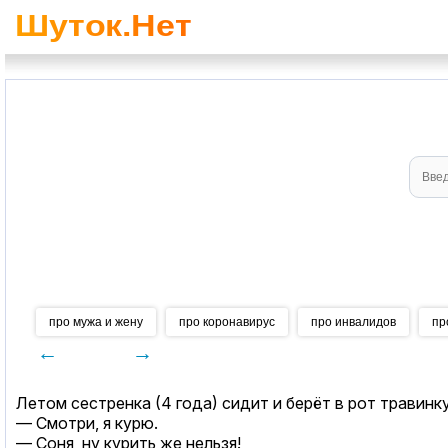
про мужа и жену
про коронавирус
про инвалидов
пр
←
→
Летом сестренка (4 года) сидит и берёт в рот травинку 
— Смотри, я курю.
— Соня, ну курить же нельзя!