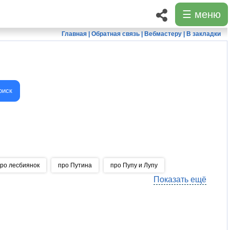
☰ меню
Главная
|
Обратная связь
|
Вебмастеру
|
В закладки
оиск
ро лесбиянок
про Путина
про Пупу и Лупу
Показать ещё