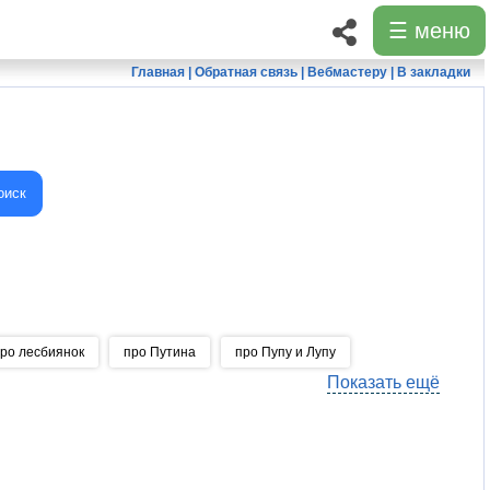
☰ меню
Главная
|
Обратная связь
|
Вебмастеру
|
В закладки
оиск
ро лесбиянок
про Путина
про Пупу и Лупу
Показать ещё