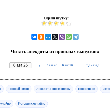
Оцени шутку:
Читать анекдоты из прошлых выпусков:
→
···
7 авг 26
6 авг 26
год назад
ы
Черный юмор
Анекдоты Про Вовочку
Про Евреев
исто
лучайно
Истории случайно