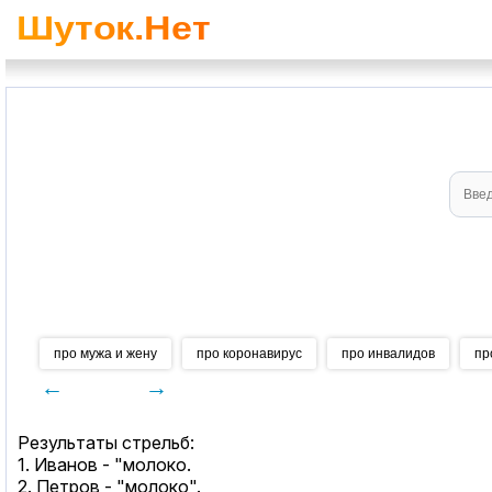
про мужа и жену
про коронавирус
про инвалидов
пр
←
→
Результаты стрельб:
1. Иванов - "молоко.
2. Петров - "молоко".