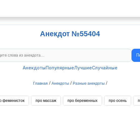
Анекдот №55404
П
Поиск анекдотов
Анекдоты
Популярные
Лучшие
Случайные
/
/
/
Главная
Анекдоты
Разные анекдоты
о феминисток
про массаж
про беременных
про осень
п