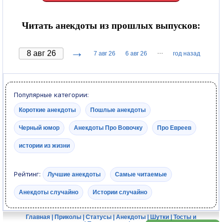
Читать анекдоты из прошлых выпусков:
→
···
7 авг 26
6 авг 26
год назад
Популярные категории:
Короткие анекдоты
Пошлые анекдоты
Черный юмор
Анекдоты Про Вовочку
Про Евреев
истории из жизни
Рейтинг:
Лучшие анекдоты
Самые читаемые
Анекдоты случайно
Истории случайно
Главная
|
Приколы
|
Статусы
|
Анекдоты
|
Шутки
|
Тосты и