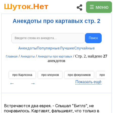
☰ меню
Анекдоты про картавых стр. 2
Поиск
Поиск анекдотов
Анекдоты
Популярные
Лучшие
Случайные
/
/
/ Стр. 2, найдено
27
Главная
Анекдоты
Анекдоты про картавых
анекдотов
про Карлсона
про клоунов
про фокусников
про пари
←
→
Показать ещё
Встречаются два еврея. - Слышал "Битлз", не
понравилось. Картавят, фальшивят, что только в