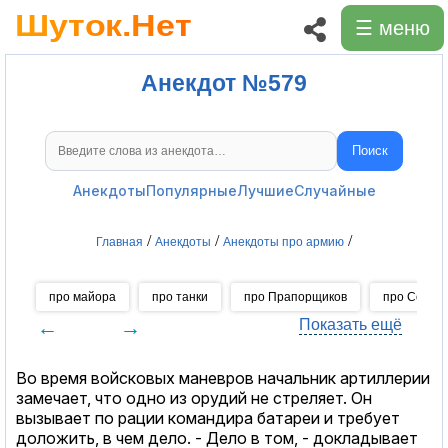
☰ меню
Анекдот №579
Поиск
Поиск анекдотов
Анекдоты
Популярные
Лучшие
Случайные
/
/
/
Главная
Анекдоты
Анекдоты про армию
про майора
про танки
про Прапорщиков
про Солда
←
→
Показать ещё
Во время войсковых маневров начальник артиллерии
замечает, что одно из орудий не стреляет. Он
вызывает по рации командира батареи и требует
доложить, в чем дело. - Дело в том, - докладывает