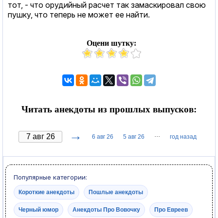
тот, - что орудийный расчет так замаскировал свою
пушку, что теперь не может ее найти.
Оцени шутку:
Читать анекдоты из прошлых выпусков:
→
···
6 авг 26
5 авг 26
год назад
Популярные категории:
Короткие анекдоты
Пошлые анекдоты
Черный юмор
Анекдоты Про Вовочку
Про Евреев