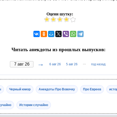
Оцени шутку:
Читать анекдоты из прошлых выпусков:
→
···
6 авг 26
5 авг 26
год назад
ы
Черный юмор
Анекдоты Про Вовочку
Про Евреев
исто
лучайно
Истории случайно