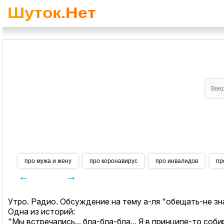
про мужа и жену
про коронавирус
про инвалидов
пр
←
→
Утро. Радио. Обсуждение на тему а-ля "обещать-не зн
Одна из историй:
"Мы встречались... бла-бла-бла... Я в принципе-то соби