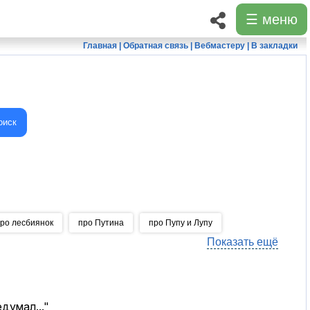
☰ меню
Главная
|
Обратная связь
|
Вебмастеру
|
В закладки
оиск
ро лесбиянок
про Путина
про Пупу и Лупу
Показать ещё
едумал..."