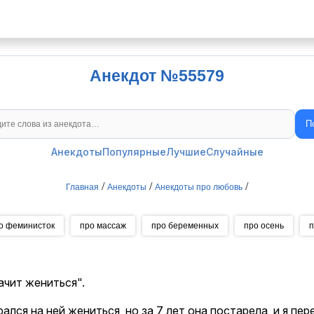
Анекдот №55579
П
Поиск анекдотов
Анекдоты
Популярные
Лучшие
Случайные
/
/
/
Главная
Анекдоты
Анекдоты про любовь
о феминисток
про массаж
про беременных
про осень
п
ачит жениться".
рался на ней жениться, но за 7 лет она постарела, и я пер