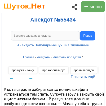
☰ меню
Анекдот №55434
Поиск
Поиск анекдотов
Анекдоты
Популярные
Лучшие
Случайные
/
/
/
Главная
Анекдоты
Анекдоты про детей
про мужа и жену
про коронавирус
про инвалидов
пр
←
→
Показать ещё
У кота страсть забираться во всякие шкафы и
устраиваться там спать. Супруга забыла закрыть свой
ящик с нижним бельем... В результате дом был
разбужен детским шепотом: — Мама, у тебя в трусах