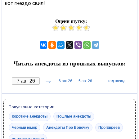
кот гнездо свил!
Оцени шутку:
Читать анекдоты из прошлых выпусков:
→
···
6 авг 26
5 авг 26
год назад
Популярные категории:
Короткие анекдоты
Пошлые анекдоты
Черный юмор
Анекдоты Про Вовочку
Про Евреев
истории из жизни