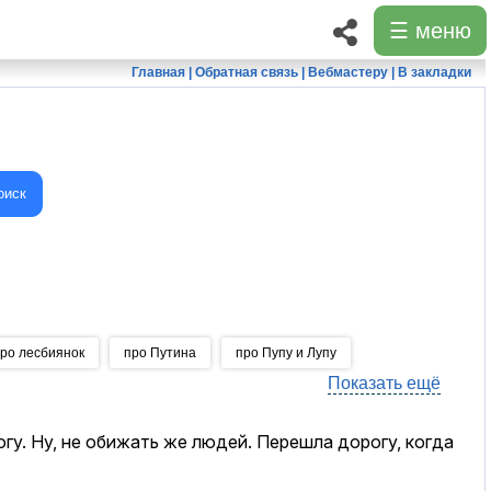
☰ меню
Главная
|
Обратная связь
|
Вебмастеру
|
В закладки
оиск
ро лесбиянок
про Путина
про Пупу и Лупу
Показать ещё
гу. Ну, не обижать же людей. Перешла дорогу, когда