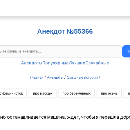
Анекдот №55366
П
Поиск анекдотов
Анекдоты
Популярные
Лучшие
Случайные
/
/
/
Главная
Анекдоты
Смешные истории
о феминисток
про массаж
про беременных
про осень
п
пно останавливается машина, ждет, чтобы я перешла доро