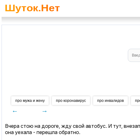
про мужа и жену
про коронавирус
про инвалидов
пр
←
→
Вчера стою на дороге, жду свой автобус. И тут, внеза
она уехала - перешла обратно.