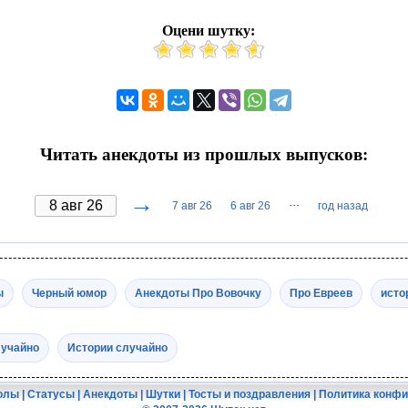
Оцени шутку:
Читать анекдоты из прошлых выпусков:
→
···
7 авг 26
6 авг 26
год назад
ы
Черный юмор
Анекдоты Про Вовочку
Про Евреев
исто
лучайно
Истории случайно
олы
|
Статусы
|
Анекдоты
|
Шутки
|
Тосты и поздравления
|
Политика конф