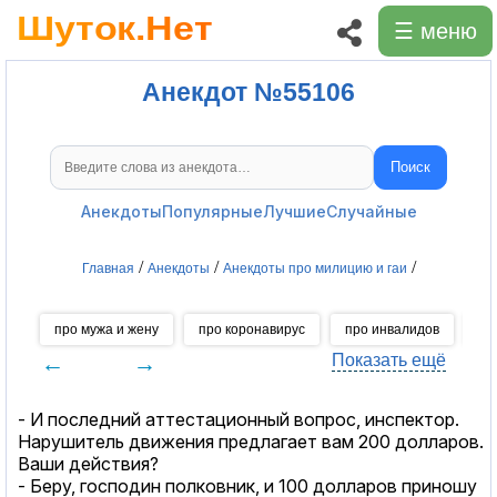
☰ меню
Анекдот №55106
Поиск
Поиск анекдотов
Анекдоты
Популярные
Лучшие
Случайные
/
/
/
Главная
Анекдоты
Анекдоты про милицию и гаи
про мужа и жену
про коронавирус
про инвалидов
пр
←
→
Показать ещё
- И последний аттестационный вопрос, инспектор.
Нарушитель движения предлагает вам 200 долларов.
Ваши действия?
- Беру, господин полковник, и 100 долларов приношу