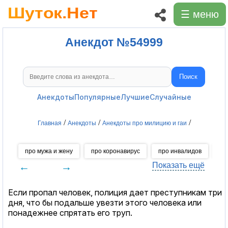
☰ меню
Анекдот №54999
Поиск
Поиск анекдотов
Анекдоты
Популярные
Лучшие
Случайные
/
/
/
Главная
Анекдоты
Анекдоты про милицию и гаи
про мужа и жену
про коронавирус
про инвалидов
пр
←
→
Показать ещё
Если пропал человек, полиция дает преступникам три
дня, что бы подальше увезти этого человека или
понадежнее спрятать его труп.