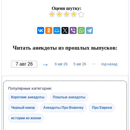
Оцени шутку:
Читать анекдоты из прошлых выпусков:
→
···
6 авг 26
5 авг 26
год назад
Популярные категории:
Короткие анекдоты
Пошлые анекдоты
Черный юмор
Анекдоты Про Вовочку
Про Евреев
истории из жизни