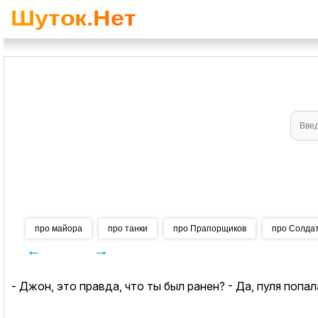
про майора
про танки
про Прапорщиков
про Солда
←
→
- Джон, это правда, что ты был ранен? - Да, пуля попал