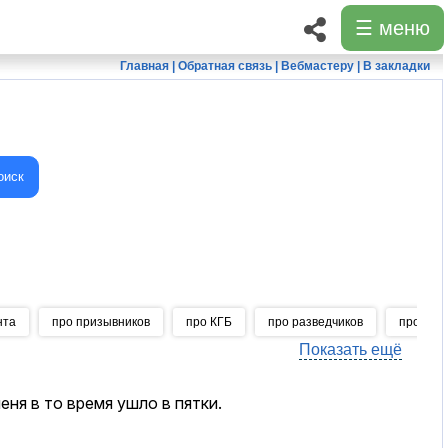
☰ меню
Главная
|
Обратная связь
|
Вебмастеру
|
В закладки
оиск
нта
про призывников
про КГБ
про разведчиков
про нов
Показать ещё
меня в то время ушло в пятки.