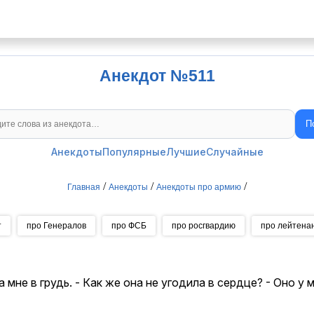
Анекдот №511
П
Поиск анекдотов
Анекдоты
Популярные
Лучшие
Случайные
/
/
/
Главная
Анекдоты
Анекдоты про армию
т
про Генералов
про ФСБ
про росгвардию
про лейтена
а мне в грудь. - Как же она не угодила в сердце? - Оно у 