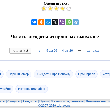
Оцени шутку:
Читать анекдоты из прошлых выпусков:
→
···
5 авг 26
4 авг 26
год назад
ы
Черный юмор
Анекдоты Про Вовочку
Про Евреев
исто
лучайно
Истории случайно
олы
|
Статусы
|
Анекдоты
|
Шутки
|
Тосты и поздравления
|
Политика конф
© 2007-2026 Шуток.нет